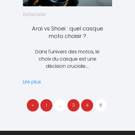
03/04/2025
Arai vs Shoei : quel casque
moto choisir ?
Dans l'univers des motos, le
choix du casque est une
décision cruciale.…
Lire plus
«
1
…
3
4
5