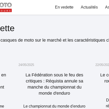
En vedette
Actualités
A
ette
s casques de moto sur le marché et les caractéristiques c
24/05/2025
22/05/20
 en
La Fédération sous le feu des
Le c
critiques : Réquista annule sa
ro
nt
manche du championnat du
monde d'enduro
D
r
mme
Le championnat du monde d'enduro