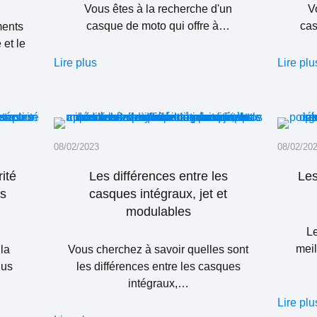
Vous êtes à la recherche d'un
V
casque de moto qui offre à…
ca
ments
 et le
Lire plus
Lire plu
08/02/2023
08/02/20
ité
Les différences entre les
Les
es
casques intégraux, jet et
modulables
L
meil
la
Vous cherchez à savoir quelles sont
lus
les différences entre les casques
intégraux,…
Lire plu