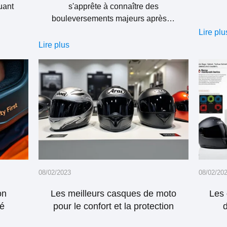
uant
s'apprête à connaître des
bouleversements majeurs après…
Lire plu
Lire plus
08/02/2023
08/02/20
on
Les meilleurs casques de moto
Les 
té
pour le confort et la protection
d