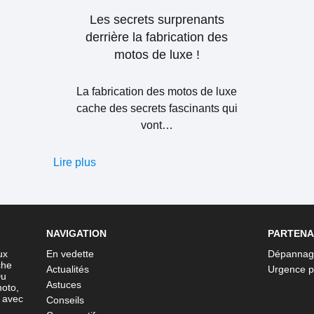
Les secrets surprenants
derrière la fabrication des
motos de luxe !
La fabrication des motos de luxe
cache des secrets fascinants qui
vont…
Lire plus
NAVIGATION
PARTENA
ux
En vedette
Dépannage
che
Actualités
Urgence p
Du
Astuces
moto,
r avec
Conseils