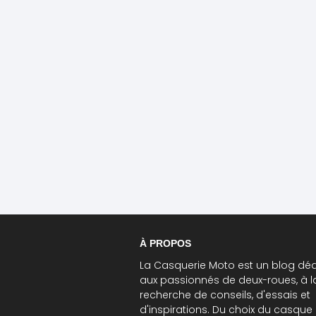
À PROPOS
La Casquerie Moto est un blog déd
aux passionnés de deux-roues, à l
recherche de conseils, d'essais et
d'inspirations. Du choix du casque