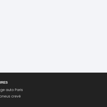
IRES
e auto Paris
pneus crevé