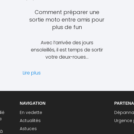
Comment préparer une
sortie moto entre amis pour
plus de fun
Avec l’arrivée des jours
ensoleillés, il est temps de sortir
votre deux-roues…
Lire plus
NAVIGATION
PARTENA
ié
En vedette
Dépannag
a
Actualités
Urgence 
Astuces
 à