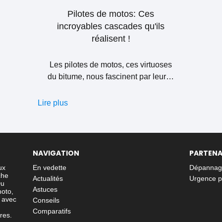
Pilotes de motos: Ces
incroyables cascades qu'ils
réalisent !
Les pilotes de motos, ces virtuoses
du bitume, nous fascinent par leur…
Lire plus
NAVIGATION
PARTENA
ux
En vedette
Dépannage
che
Actualités
Urgence p
Du
Astuces
moto,
r avec
Conseils
Comparatifs
res.