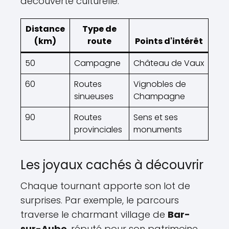
découverte culturelle.
Distance
Type de
(km)
route
Points d'intérêt
50
Campagne
Château de Vaux
60
Routes
Vignobles de
sinueuses
Champagne
90
Routes
Sens et ses
provinciales
monuments
Les joyaux cachés à découvrir
Chaque tournant apporte son lot de
surprises. Par exemple, le parcours
traverse le charmant village de
Bar-
sur-Aube
, réputé pour son patrimoine