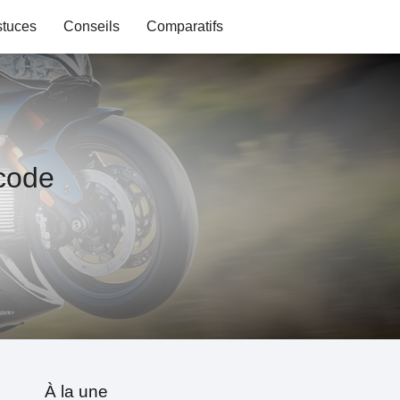
stuces
Conseils
Comparatifs
 code
À la une