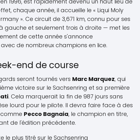
 en 1996, est rapidement devenu un haut lieu de
fet, chaque année, il accueille le « Liqui Moly
rmany ». Ce circuit de 3,671 km, connu pour ses
à gauche et seulement trois à droite — met les
vénement de cette année s'annonce
t avec de nombreux champions en lice.
eek-end de course
gards seront tournés vers
Marc Marquez
, qui
ème victoire sur le Sachsenring et sa première
ati
. Cela marquerait la fin de 987 jours sans
èse lourd pour le pilote. Il devra faire face à des
es comme
Pecco Bagnaia
, le champion en titre,
ant de l'édition précédente.
ote le plus titré sur le Sachsenring