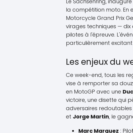
Le Sachsenring, inauguré
la compétition moto. En ef
Motorcycle Grand Prix Ge
virages techniques — dix 
pilotes à l'épreuve. L'é
particulièrement excitan
Les enjeux du w
Ce week-end, tous les re
vise à remporter sa douzi
en MotoGP avec une
Duc
victoire, une disette qui p
adversaires redoutabl
et
Jorge Martin
, le gagn
Marc Marquez
: Pil