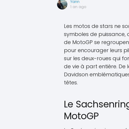
Yann
1 an ago
Les motos de stars ne so
symboles de puissance, d
de MotoGP se regroupen
pour encourager leurs pil
sur les deux-roues qui fon
de vie à part entière. D
Davidson emblématiques,
têtes.
Le Sachsenring
MotoGP