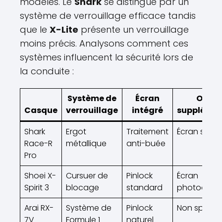
modèles. Le
Shark
se distingue par un
système de verrouillage efficace tandis
que le
X-Lite
présente un verrouillage
moins précis. Analysons comment ces
systèmes influencent la sécurité lors de
la conduite :
Système de
Écran
Optio
Casque
verrouillage
intégré
supplémen
Shark
Ergot
Traitement
Écran somb
Race-R
métallique
anti-buée
Pro
Shoei X-
Cursuer de
Pinlock
Écran
Spirit 3
blocage
standard
photochro
Arai RX-
Système de
Pinlock
Non spécifi
7V
Formule 1
naturel