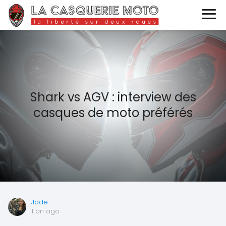
Shark vs AGV : interview des
casques de moto préférés
Jade
1 an ago