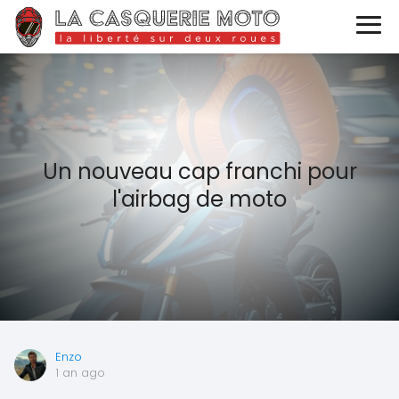
Un nouveau cap franchi pour
l'airbag de moto
Enzo
1 an ago