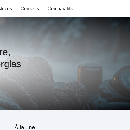
stuces
Conseils
Comparatifs
re,
rglas
À la une