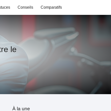
stuces
Conseils
Comparatifs
re le
À la une