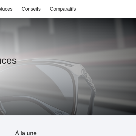
stuces
Conseils
Comparatifs
uces
À la une