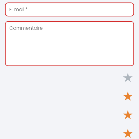
★
★
★
★