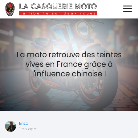
La moto retrouve des teintes
vives en France grâce à
l'influence chinoise !
Enzo
1 an ago