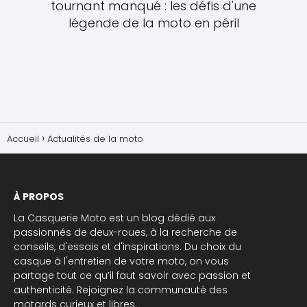
tournant manqué : les défis d'une
légende de la moto en péril
Accueil
Actualités de la moto
À PROPOS
La Casquerie Moto est un blog dédié aux
passionnés de deux-roues, à la recherche de
conseils, d'essais et d'inspirations. Du choix du
casque à l'entretien de votre moto, on vous
partage tout ce qu’il faut savoir avec passion et
authenticité. Rejoignez la communauté des
motards curieux et libres.