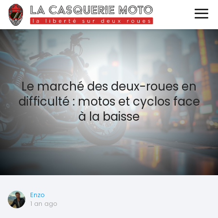
Le marché des deux-roues en
difficulté : motos et cyclos face
à la baisse
Enzo
1 an ago