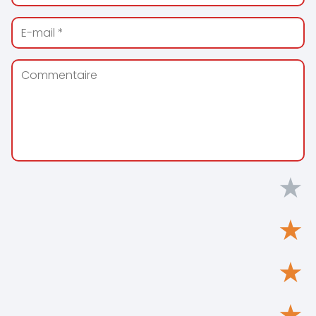
★
★
★
★