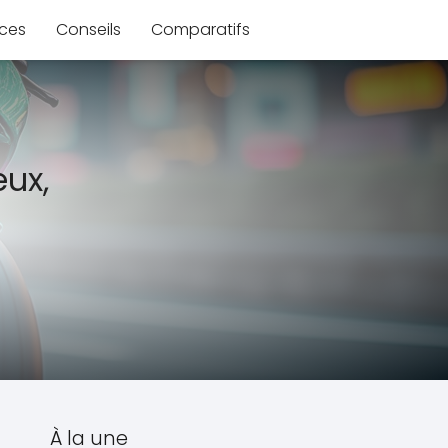
ces
Conseils
Comparatifs
eux,
s
À la une