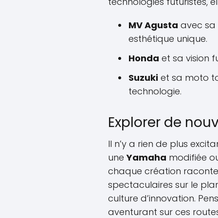
technologies futuristes, el
MV Agusta
avec sa 
esthétique unique.
Honda
et sa vision 
Suzuki
et sa moto to
technologie.
Explorer de nouv
Il n’y a rien de plus excit
une
Yamaha
modifiée ou
chaque création raconte 
spectaculaires sur le pla
culture d’innovation. Pen
aventurant sur ces route