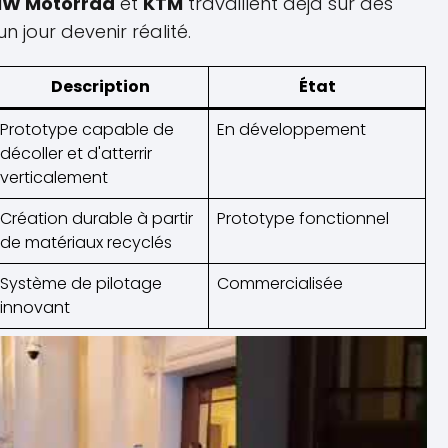
W Motorrad
et
KTM
travaillent déjà sur des
 jour devenir réalité.
Description
État
Prototype capable de
En développement
décoller et d'atterrir
verticalement
Création durable à partir
Prototype fonctionnel
de matériaux recyclés
Système de pilotage
Commercialisée
innovant