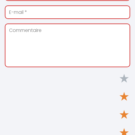
★
★
★
★