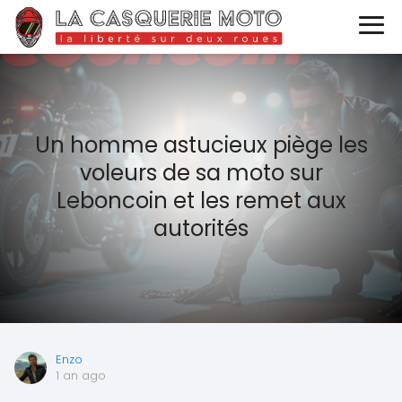
Un homme astucieux piège les
voleurs de sa moto sur
Leboncoin et les remet aux
autorités
Enzo
1 an ago