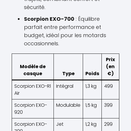
sécurité.
Scorpion EXO-700
: Équilibre
parfait entre performance et
budget, idéal pour les motards
occasionnels.
Prix
Modèle de
(en
casque
Type
Poids
€)
Scorpion EXO-R1
Intégral
1,3 kg
499
Air
Scorpion EXO-
Modulable
1,5 kg
399
920
Scorpion EXO-
Jet
1,2 kg
299