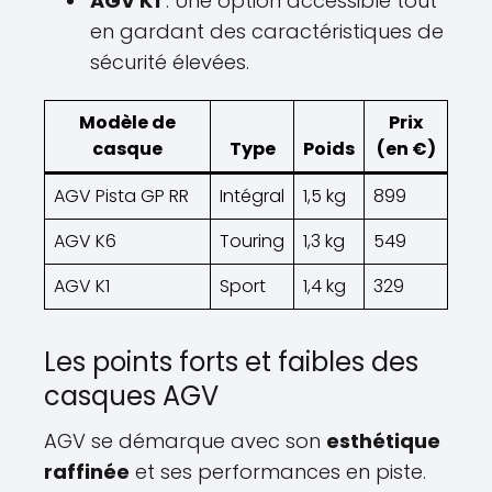
AGV K1
: Une option accessible tout
en gardant des caractéristiques de
sécurité élevées.
Modèle de
Prix
casque
Type
Poids
(en €)
AGV Pista GP RR
Intégral
1,5 kg
899
AGV K6
Touring
1,3 kg
549
AGV K1
Sport
1,4 kg
329
Les points forts et faibles des
casques AGV
AGV se démarque avec son
esthétique
raffinée
et ses performances en piste.