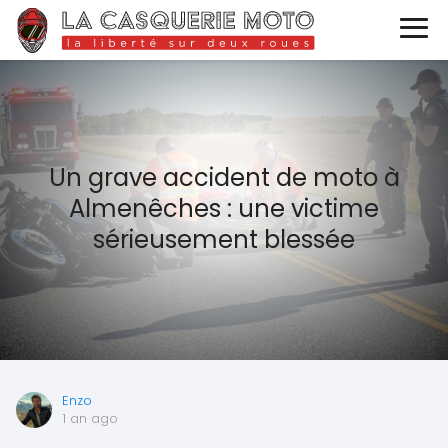
Un grave accident de moto à
Almenêches : une victime
sérieusement blessée
Enzo
1 an ago