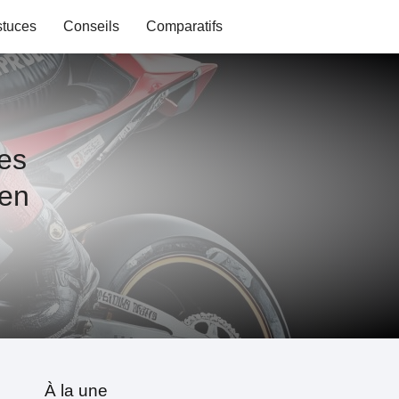
stuces
Conseils
Comparatifs
res
 en
À la une